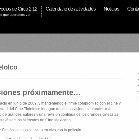
ectos de Circo 2.12
Calendario de actividades
Noticias
Conta
ne que queremos ver
elolco
ciones próximamente…
spacio en junio de 2009, y manteniendo el firme compromiso con el cine y
iedad del Cine Tlatelolco indagan desde las visiones autorales más
o de grandes autores y una revisión continua de los grandes cineastas
 través de los Miércoles de Cine Mexicano.
e Fantástico musicalizado en vivo con la película: