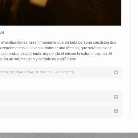
ByN
s investigaciones, cree firmemente que en toda persona coexisten dos
 experimentos le llevan a elaborar una fórmula, que será capaz de
cide probar está fórmula, ingiriendo él mismo la extraña pócima. El
te en un ser malvado y carente de escrúpulos.
ESTRA INTERNACIONAL DE CINE DE LA CINETECA