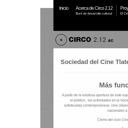
Inicio
Acerca de Circo 2.12
Proy
Buró de desarrollo cultural
El Ci
Sociedad del Cine Tlat
Más fun
A partir de la existosa apertura de este e
el público, las actividades en la Soc
sofisticadas contemporáneas, cine clásic
nacionales a
Cierre del ciclo Cin