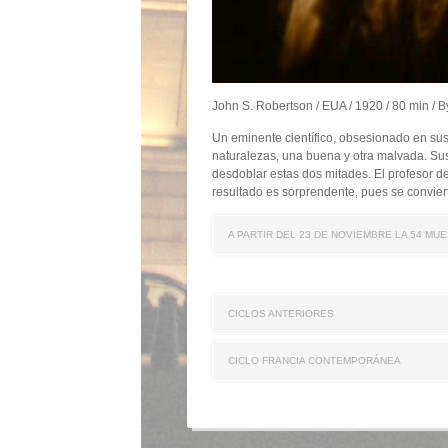
John S. Robertson / EUA / 1920 / 80 min / 
Un eminente científico, obsesionado en su
naturalezas, una buena y otra malvada. Sus
desdoblar estas dos mitades. El profesor de
resultado es sorprendente, pues se convier
A PARTIR DEL 23 DE NOVIEMBRE LA 54 MU
CICLOS ANTERIORES
CICLO FRANCIA CONTEMPORÁNEA