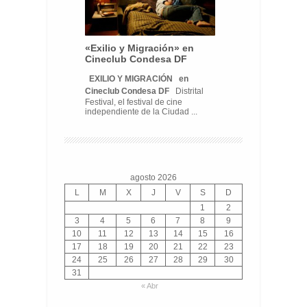
«Exilio y Migración» en
Cineclub Condesa DF
EXILIO Y MIGRACIÓN
en
Cineclub Condesa DF
Distrital
Festival, el festival de cine
independiente de la Ciudad ...
agosto 2026
L
M
X
J
V
S
D
1
2
3
4
5
6
7
8
9
10
11
12
13
14
15
16
17
18
19
20
21
22
23
24
25
26
27
28
29
30
31
« Abr