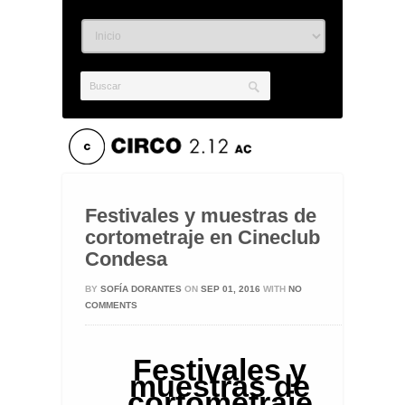
Festivales y muestras de
cortometraje en Cineclub
Condesa
BY
SOFÍA DORANTES
ON
SEP 01, 2016
WITH
NO
COMMENTS
Festivales y
muestras de
cortometraje