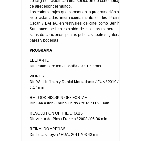
de larga duración con una selección de cortometrajes
de alrededor del mundo.
Los cortometrajes que componen la programación han
sido aclamados internacionalmente en los Premios
Oscar y BAFTA, en festivales de cine como Berlín y
Sundance; se han exhibido de distintas maneras, en
salas de conciertos, plazas públicas, teatros, galerías,
bares y bodegas.
PROGRAMA:
ELEFANTE
Dir. Pablo Larcuen / España / 2011 / 9 min
WORDS
Dir. Will Hoffman y Daniel Mercadante / EUA / 2010 /
3:17 min
HE TOOK HIS SKIN OFF FOR ME
Dir. Ben Aston / Reino Unido / 2014 / 11:21 min
REVOLUTION OF THE CRABS
Dir. Arthur de Pins / Francia / 2003 / 05:06 min
REINALDO ARENAS
Dir. Lucas Leyva / EUA / 2011 / 03:43 min