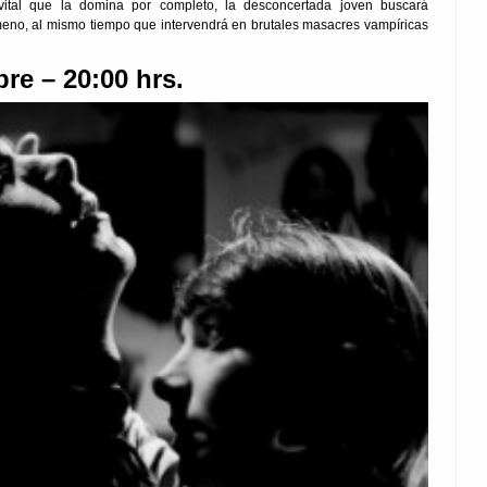
vital que la domina por completo, la desconcertada joven buscará
meno, al mismo tiempo que intervendrá en brutales masacres vampíricas
re – 20:00 hrs.