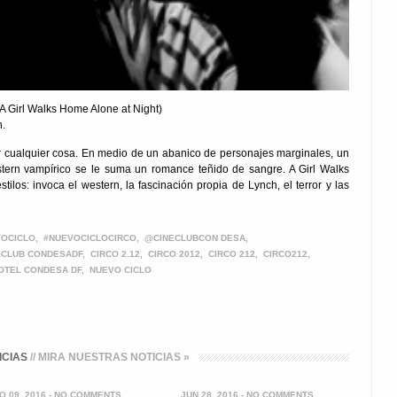
A Girl Walks Home Alone at Night)
n.
r cualquier cosa. En medio de un abanico de personajes marginales, un
tern vampírico se le suma un romance teñido de sangre. A Girl Walks
los: invoca el western, la fascinación propia de Lynch, el terror y las
VOCICLO
,
#NUEVOCICLOCIRCO
,
@CINECLUBCON DESA
,
ECLUB CONDESADF
,
CIRCO 2.12
,
CIRCO 2012
,
CIRCO 212
,
CIRCO212
,
OTEL CONDESA DF
,
NUEVO CICLO
ICIAS
// MIRA NUESTRAS NOTICIAS »
O 09, 2016 -
NO COMMENTS
JUN 28, 2016 -
NO COMMENTS