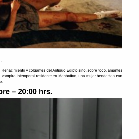
.
l Renacimiento y colgantes del Antiguo Egipto sino, sobre todo, amantes
n vampiro intemporal residente en Manhattan, una mujer bendecida con
e.
re – 20:00 hrs.