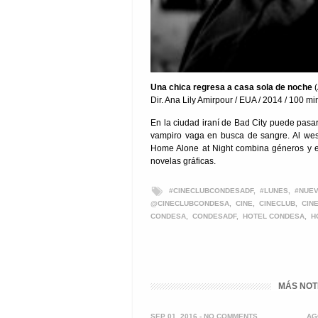
Una chica regresa a casa sola de noche
(
Dir. Ana Lily Amirpour / EUA / 2014 / 100 mi
En la ciudad iraní de Bad City puede pasa
vampiro vaga en busca de sangre. Al wes
Home Alone at Night combina géneros y esti
novelas gráficas.
#CINECLUBCONDESADF
,
#LUNES
,
#NUE
@CINECLUBCONDESA
,
CINE
,
CINECLUB
,
CIN
CONDESA
,
CONDESADF
,
HOTEL CONDESA
,
H
MÁS NOT
SEP 01, 2016 -
NO COMMENTS
AG